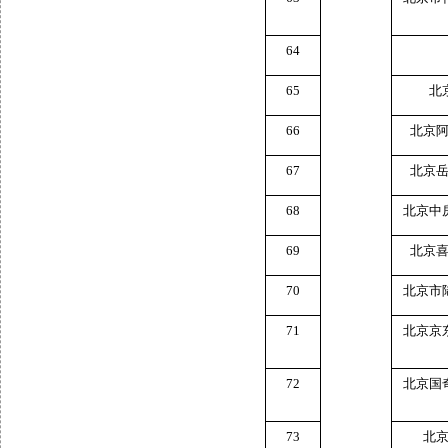
64
65
北
66
北京
67
北京
68
北京中
69
北京
70
北京市
71
北京京
72
北京国
73
北