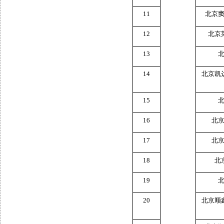
11
北京
12
北京
13
14
北京凯
15
16
北
17
北
18
北
19
20
北京顺