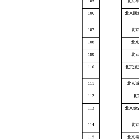
105
北京
106
北京顺
107
北
108
北
109
北
110
北京潼
111
北京
112
北
113
北京健
114
北
115
北京