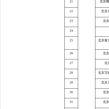
21
北京
22
北京
23
北
24
25
北京食
26
北
27
北
28
北京万
29
北京
30
北
31
北