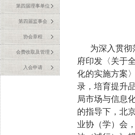
第四届理事单位
第四届监事会
协会章程
为深入贯彻
会费收取及管理
府印发〈关于
入会申请
化的实施方案〉
录，培育提升品
局市场与信息
的指导下，北
业协（学）会