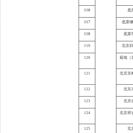
116
北
117
北京
118
北京
119
北京
120
延续（
121
北京京
122
北京
123
北京
124
北京祥
125
北