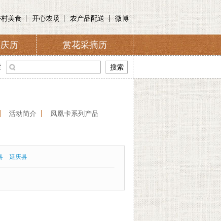
乡村美食
开心农场
农产品配送
微博
节庆历
赏花采摘历
介
索
活动简介
凤凰卡系列产品
县
延庆县