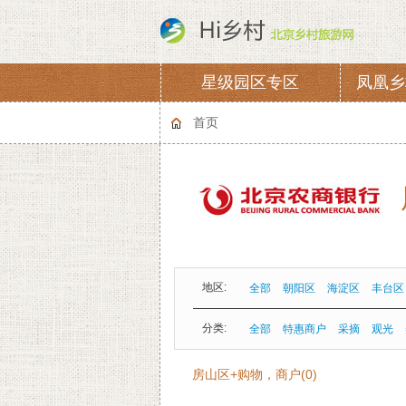
星级园区专区
凤凰乡
协会章程
会费
首页
地区:
全部
朝阳区
海淀区
丰台区
分类:
全部
特惠商户
采摘
观光
房山区+购物，商户(0)