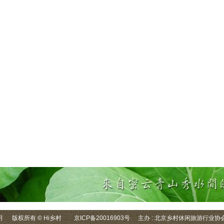
明
版权所有 © Hi乡村
京ICP备20016903号
主办 : 北京乡村休闲旅游行业协