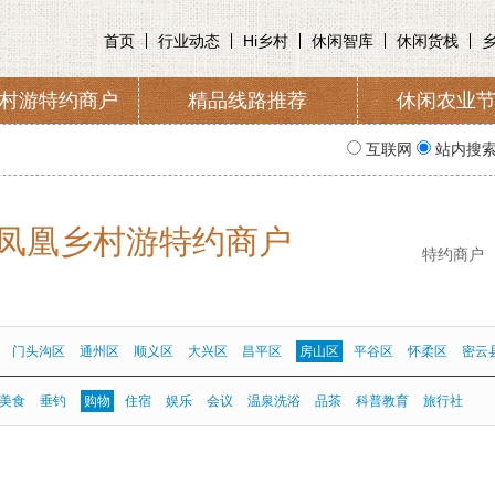
首页
行业动态
Hi乡村
休闲智库
休闲货栈
村游特约商户
精品线路推荐
休闲农业
收取及管理
入会申请
协会简
互联网
站内搜
凤凰乡村游特约商户
特约商户
门头沟区
通州区
顺义区
大兴区
昌平区
房山区
平谷区
怀柔区
密云
美食
垂钓
购物
住宿
娱乐
会议
温泉洗浴
品茶
科普教育
旅行社