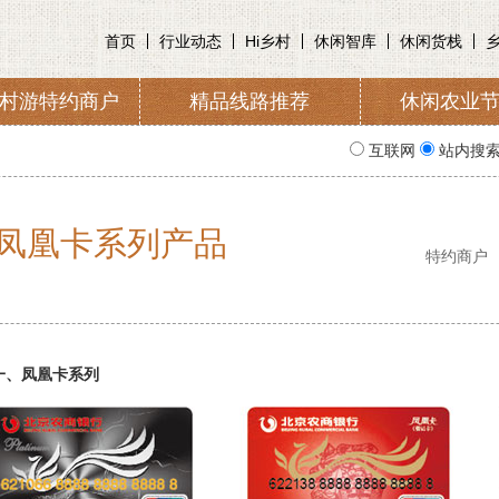
首页
行业动态
Hi乡村
休闲智库
休闲货栈
村游特约商户
精品线路推荐
休闲农业
收取及管理
入会申请
协会简
互联网
站内搜
凤凰卡系列产品
特约商户
一、凤凰卡系列