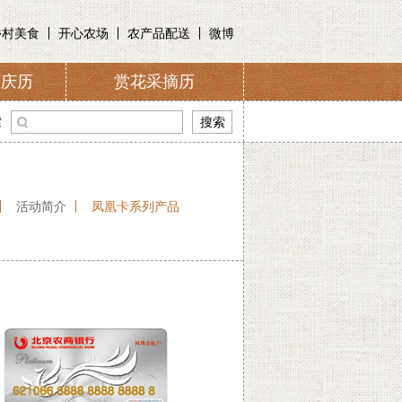
乡村美食
开心农场
农产品配送
微博
节庆历
赏花采摘历
介
索
活动简介
凤凰卡系列产品