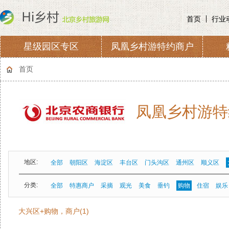
首页
行业
星级园区专区
凤凰乡村游特约商户
协会章程
会费收取及管理
首页
凤凰乡村游特
地区:
全部
朝阳区
海淀区
丰台区
门头沟区
通州区
顺义区
分类:
全部
特惠商户
采摘
观光
美食
垂钓
购物
住宿
娱乐
大兴区+购物，商户(1)