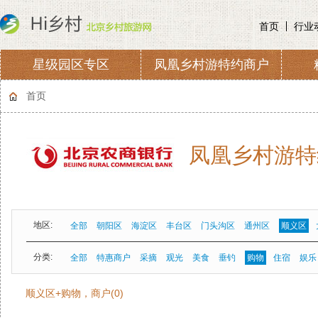
首页
行业
星级园区专区
凤凰乡村游特约商户
协会章程
会费收取及管理
首页
凤凰乡村游特
地区:
全部
朝阳区
海淀区
丰台区
门头沟区
通州区
顺义区
分类:
全部
特惠商户
采摘
观光
美食
垂钓
购物
住宿
娱乐
顺义区+购物，商户(0)