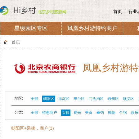
首页
行业
星级园区专区
凤凰乡村游特约商户
协会章程
会费收取及管理
首页
凤凰乡村游特
地区:
全部
朝阳区
海淀区
丰台区
门头沟区
通州区
顺义区
分类:
全部
特惠商户
采摘
观光
美食
垂钓
购物
住宿
娱乐
朝阳区+采摘，商户(3)