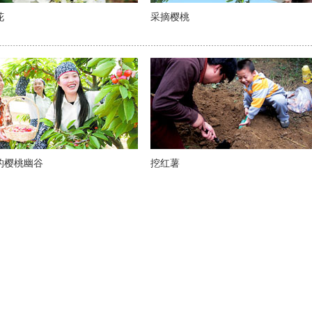
花
采摘樱桃
的樱桃幽谷
挖红薯