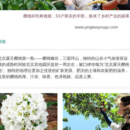
樱桃好吃树难栽，53户果农的辛勤，换来了乡村产业的硕
www.yingtaoyougu.com
体验
露天樱桃第一熟——樱桃幽谷，三面环山，独特的山谷小气候使得这
桃的成熟时间较北京其他园区提前一周左右，被口碑传颂为“北京露天樱桃
熟”。独特的地理位置加之优质的矿泉资源、肥沃的土壤和农家肥的滋养，
这里的樱桃肉厚、汁浓、味香、色泽艳丽、品质上乘。