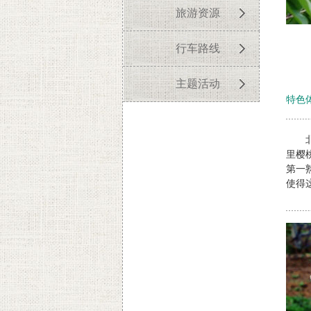
旅游资源
行车路线
主题活动
特色
北京
里樱
第一
使得