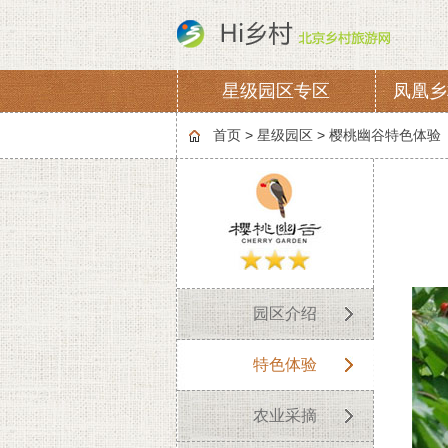
星级园区专区
凤凰乡
协会章程
会费
首页
>
星级园区
>
樱桃幽谷特色体验
园区介绍
特色体验
农业采摘