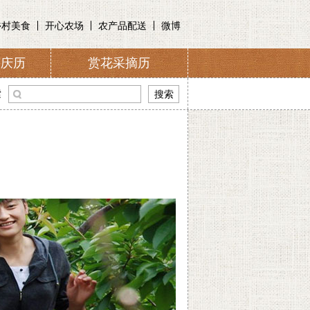
乡村美食
开心农场
农产品配送
微博
节庆历
赏花采摘历
介
索