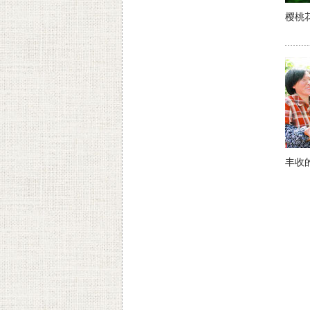
樱桃
丰收