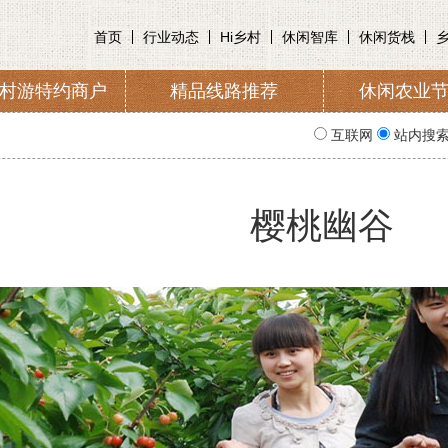
首页
行业动态
Hi乡村
休闲智库
休闲货栈
村游特约商户
精品线路推荐
休闲农业
收取及管理
入会申请
协会简
互联网
站内搜
樱桃幽谷